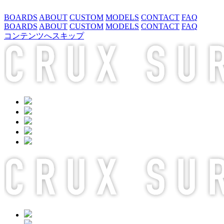
BOARDS
ABOUT
CUSTOM
MODELS
CONTACT
FAQ
BOARDS
ABOUT
CUSTOM
MODELS
CONTACT
FAQ
コンテンツへスキップ